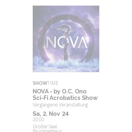
SHOW
TIME
NOVA - by O.C. Ono
Sci-Fi Acro­ba­tics Show
Vergangene Veranstaltung
2.
24
Sa,
Nov
20:00
Großer Saal
Brucknerhaus