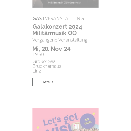
GAST
VERANSTALTUNG
Ga­la­kon­zert 2024
Mi­li­tär­mu­sik OÖ
Vergangene Veranstaltung
20.
24
Mi,
Nov
19:30
Großer Saal
Brucknerhaus
Linz
Details