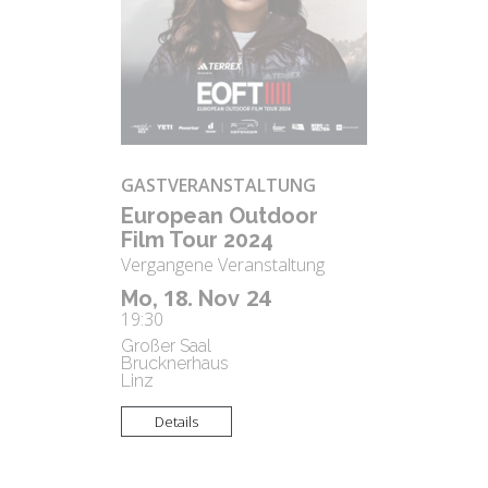
GASTVERANSTALTUNG
Eu­rope­an Out­door
Film Tour 2024
Vergangene Veranstaltung
18.
24
Mo,
Nov
19:30
Großer Saal
Brucknerhaus
Linz
Details