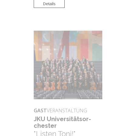
Details
GAST
VERANSTALTUNG
JKU Uni­ver­si­täts­or­
ches­ter
"Listen Toni!"