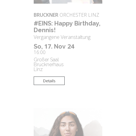
BRUCKNER
ORCHESTER LINZ
#EINS: Happy Bir­th­day,
Den­nis!
Vergangene Veranstaltung
17.
24
So,
Nov
16:00
Großer Saal
Brucknerhaus
Linz
Details