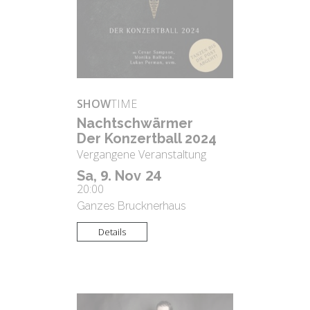
SHOW
TIME
Nacht­schwär­mer
Der Kon­zert­ball 2024
Vergangene Veranstaltung
9.
24
Sa,
Nov
20:00
Ganzes Brucknerhaus
Details