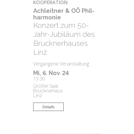
KOOPERATION
Ach­leit­ner & OÖ Phil­
har­mo­nie
Konzert zum 50-
Jahr-Jubiläum des
Brucknerhauses
Linz
Vergangene Veranstaltung
6.
24
Mi,
Nov
19:30
Großer Saal
Brucknerhaus
Linz
Details