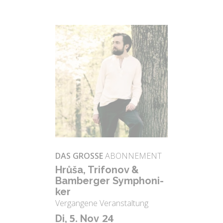
DAS GROSSE
ABONNEMENT
Hrůša, Trifo­nov &
Bam­ber­ger Sym­pho­ni­
ker
Vergangene Veranstaltung
5.
24
Di,
Nov