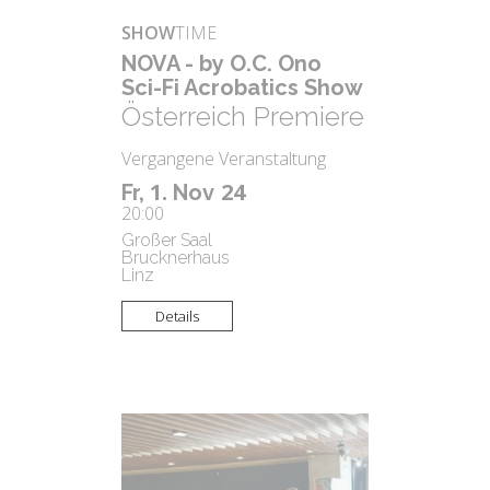
SHOW
TIME
NOVA - by O.C. Ono
Sci-Fi Acro­ba­tics Show
Österreich Premiere
Vergangene Veranstaltung
1.
24
Fr,
Nov
20:00
Großer Saal
Brucknerhaus
Linz
Details