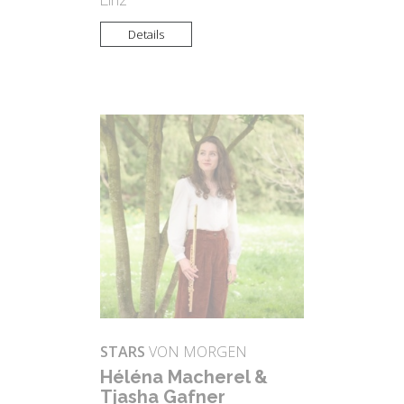
Linz
Details
STARS
VON MORGEN
Hé­lé­na Ma­che­rel &
Tja­sha Gaf­ner