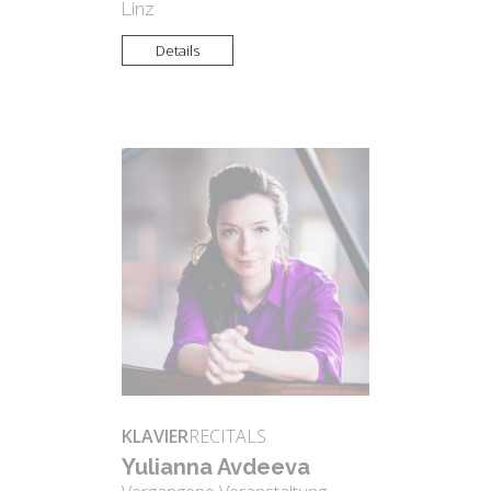
Linz
Details
KLAVIER
RECITALS
Yu­li­an­na Avde­eva