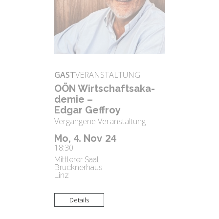
GAST
VERANSTALTUNG
OÖN Wirt­schafts­aka­
de­mie –
Edgar Gef­froy
Vergangene Veranstaltung
4.
24
Mo,
Nov
18:30
Mittlerer Saal
Brucknerhaus
Linz
Details