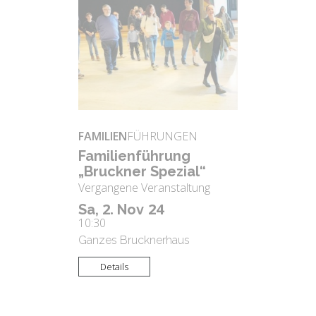
FAMILIEN
FÜHRUNGEN
Fa­mi­li­en­füh­rung
„Bruck­ner Spe­zi­al“
Vergangene Veranstaltung
2.
24
Sa,
Nov
10:30
Ganzes Brucknerhaus
Details