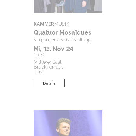
KAMMER
MUSIK
Qua­tu­or Mosaïques
Vergangene Veranstaltung
13.
24
Mi,
Nov
19:30
Mittlerer Saal
Brucknerhaus
Linz
Details