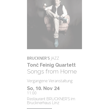
BRUCKNER'S
JAZZ
Tonč Fei­nig Quar­tett
Songs from Home
Vergangene Veranstaltung
10.
24
So,
Nov
11:00
Restaurant BRUCKNER’S im
Brucknerhaus Linz