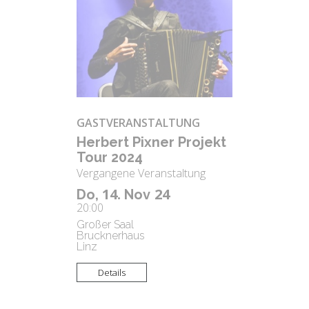
GASTVERANSTALTUNG
Her­bert Pix­ner Pro­jekt
Tour 2024
Vergangene Veranstaltung
14.
24
Do,
Nov
20:00
Großer Saal
Brucknerhaus
Linz
Details