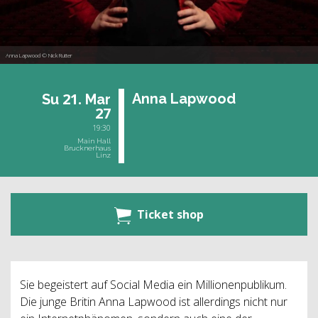
Anna Lapwood © Nick Rutter
21.
Anna Lap­wood
Su
Mar
27
19:30
Main Hall
Brucknerhaus
Linz
Ticket shop
Sie begeistert auf Social Media ein Millionenpublikum.
Die junge Britin Anna Lapwood ist allerdings nicht nur