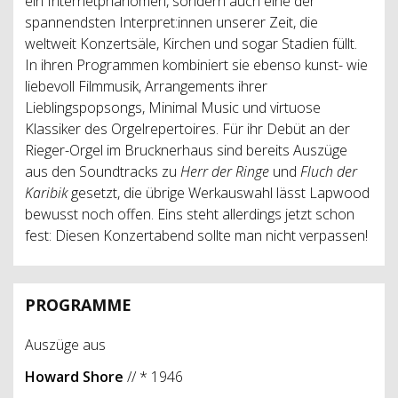
ein Internetphänomen, sondern auch eine der
spannendsten Interpret:innen unserer Zeit, die
weltweit Konzertsäle, Kirchen und sogar Stadien füllt.
In ihren Programmen kombiniert sie ebenso kunst- wie
liebevoll Filmmusik, Arrangements ihrer
Lieblingspopsongs, Minimal Music und virtuose
Klassiker des Orgelrepertoires. Für ihr Debüt an der
Rieger-Orgel im Brucknerhaus sind bereits Auszüge
aus den Soundtracks zu
Herr der Ringe
und
Fluch der
Karibik
gesetzt, die übrige Werkauswahl lässt Lapwood
bewusst noch offen. Eins steht allerdings jetzt schon
fest: Diesen Konzertabend sollte man nicht verpassen!
PROGRAMME
Auszüge aus
Howard Shore
// * 1946