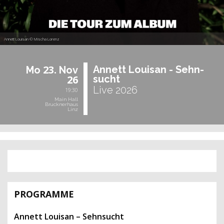
Annett Louisan © Mischa Lorenz
23.
An­nett Loui­san - Sehn­
Mo
Nov
26
sucht
Live 2026
19:30
Main Hall
Brucknerhaus
Linz
PROGRAMME
Annett Louisan – Sehnsucht