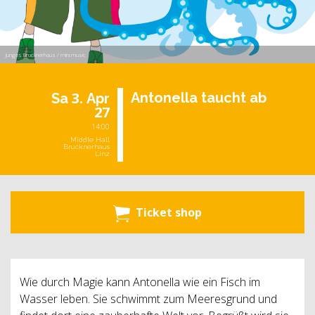
Junges Brucknerhaus / mini.music
3.
An­to­nella taucht ab
Sa
Apr
27
14:00
Middle Hall
Brucknerhaus
Linz
Ticket shop
Wie durch Magie kann Antonella wie ein Fisch im
Wasser leben. Sie schwimmt zum Meeresgrund und