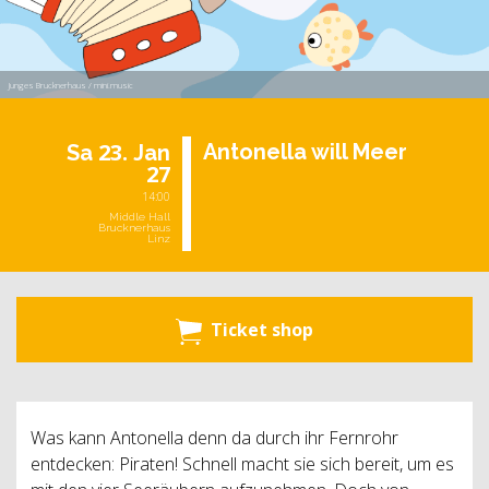
Junges Brucknerhaus / mini.music
23.
An­to­nella will Meer
Sa
Jan
27
14:00
Middle Hall
Brucknerhaus
Linz
Ticket shop
Was kann Antonella denn da durch ihr Fernrohr
entdecken: Piraten! Schnell macht sie sich bereit, um es