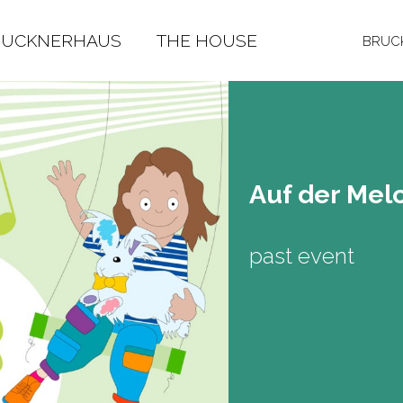
RUCKNERHAUS
THE HOUSE
BRUCK
Auf der Me­l
past event