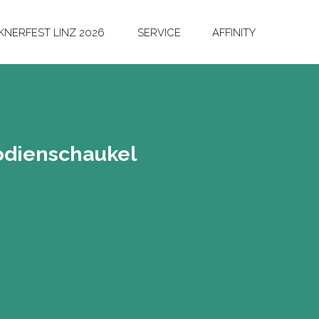
NERFEST LINZ 2026
SERVICE
AFFINITY
o­dienschau­kel