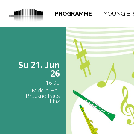
PROGRAMME
YOUNG B
21.
Su
Jun
26
16:00
Middle Hall
Brucknerhaus
Linz