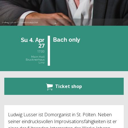
Ludwig Lusser © Daniela Matejschek
4.
Bach only
Su
Apr
27
17:00
Main Hall
Brucknerhaus
Linz
Ticket shop
Ludwig Lusser ist Domorganist in St. Pölten. Neben
seiner eindrucksvollen Improvisationsfähigkeiten ist er