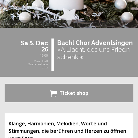
Bachl Chor Adventsingen © Bachl Chor
5.
Bachl Chor Ad­vent­sin­gen
Sa
Dec
26
»A Liacht, des uns Friedn
15:00
schenkt«
Main Hall
Brucknerhaus
Linz
Ticket shop
Klänge, Harmonien, Melodien, Worte und
Stimmungen, die berühren und Herzen zu öffnen