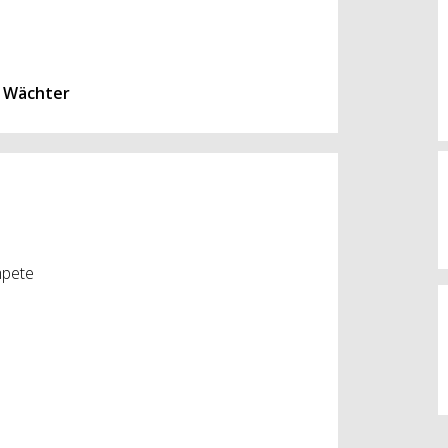
 Wächter
mpete