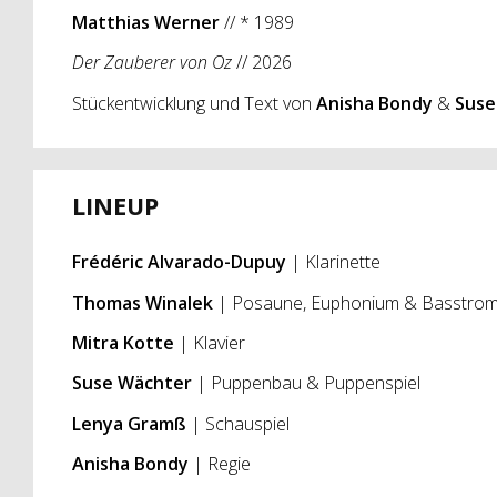
Matthias Werner
// * 1989
Der Zauberer von Oz
// 2026
Stückentwicklung und Text von
Anisha Bondy
&
Suse
LINEUP
Frédéric Alvarado-Dupuy
| Klarinette
Thomas Winalek
| Posaune, Euphonium & Basstro
Mitra Kotte
| Klavier
Suse Wächter
| Puppenbau & Puppenspiel
Lenya Gramß
| Schauspiel
Anisha Bondy
| Regie