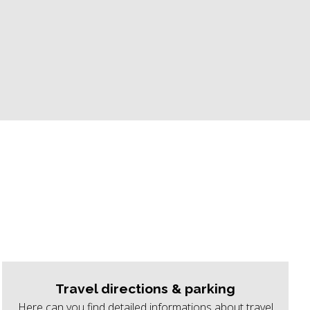
Travel directions & parking
Here can you find detailed informations about travel