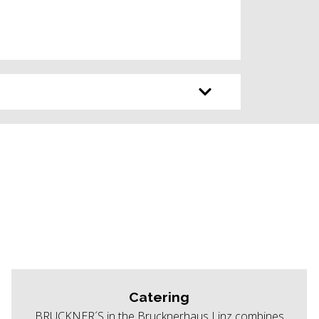
Catering
BRUCKNER´S in the Brucknerhaus Linz combines