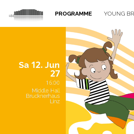
PROGRAMME
YOUNG B
12.
Sa
Jun
27
16:00
Middle Hall
Brucknerhaus
Linz