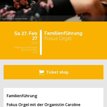
orgelführung © Reinhard Winkler
27.
Fa­mi­li­en­füh­rung
Sa
Feb
27
Fokus Orgel
10:30
Meeting point Foyer
Brucknerhaus
Linz
Ticket shop
Familienführung
Fokus Orgel mit der Organistin Caroline