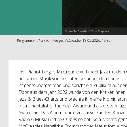
Fergus McCreadie © Dave Stapleton
Fergus McCreadie (18.05.2026, 19:30)
Programme
Events
Der Pianist Fergus McCreadie verbindet Jazz mit dem G
bei seiner Musik von den atemberaubenden Landschaft
ist genreübergreifend und spricht ein Publikum auf d
Floor
aus dem Jahr 2022 wurde von den Kritiker:innen be
Jazz & Blues-Charts und brachte ihm eine Nominierun
Instrumentalist of the Year Award und als erstem Jazz
Award ein. Das Album führte zu ausverkauften Konze
Radio 6 Music und
The Times
gelobt. Sein Nachfolger
McCreadies klangliche Erkundung der Natur fort, wobe