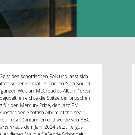
eist des schottischen Folk und lässt sich
en seiner Heimat inspirieren. Sein Sound
er ganzen Welt an. McCreadies Album
Forest
jubelt, erreichte die Spitze der britischen
g für den Mercury Prize, den Jazz FM
künstler den Scottish Album of the Year
rten in Großbritannien und wurde von BBC
Stream
aus dem Jahr 2024 setzt Fergus
i er dieses Mal die fließende Schönheit