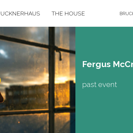
RUCKNERHAUS
THE HOUSE
BRUCK
Fer­gus McCr
past event