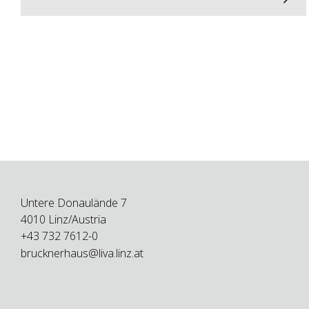
Untere Donaulände 7
4010 Linz/Austria
+43 732 7612-0
brucknerhaus@liva.linz.at