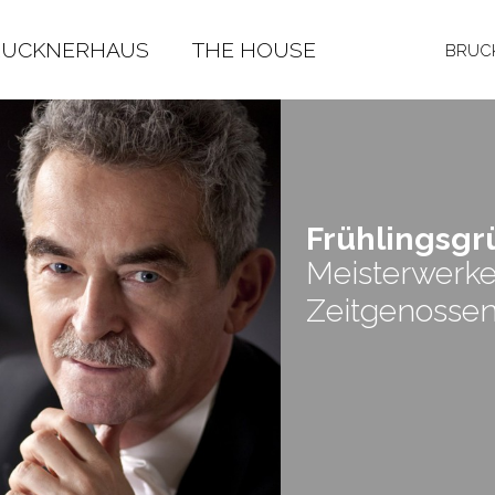
RUCKNERHAUS
THE HOUSE
BRUCK
Früh­lings­g
Meisterwerke
Zeitgenosse