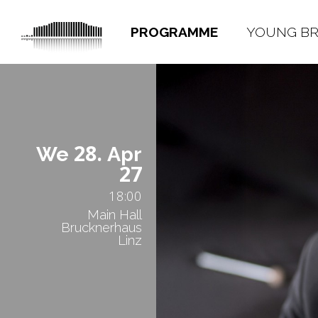
PROGRAMME
YOUNG B
28.
We
Apr
27
18:00
Main Hall
Brucknerhaus
Linz