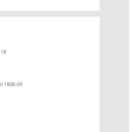
–18
 // 1808–09