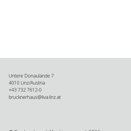
Untere Donaulände 7
4010 Linz/Austria
+43 732 7612-0
brucknerhaus@liva.linz.at