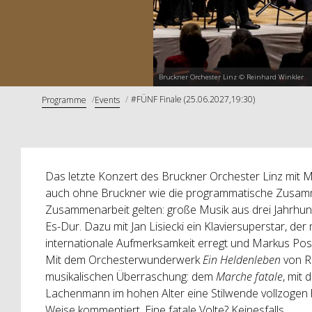
Bruckner Orchester Linz © Reinhard Winkler
#FÜNF Finale (25.06.2027,19:30)
Programme
Events
Das letzte Konzert des Bruckner Orchester Linz mit
auch ohne Bruckner wie die programmatische Zusam
Zusammenarbeit gelten: große Musik aus drei Jahrhun
Es-Dur. Dazu mit Jan Lisiecki ein Klaviersuperstar, d
internationale Aufmerksamkeit erregt und Markus Pos
Mit dem Orchesterwunderwerk
Ein Heldenleben
von R
musikalischen Überraschung: dem
Marche fatale
, mit
Lachenmann im hohen Alter eine Stilwende vollzogen
Weise kommentiert. Eine fatale Volte? Keinesfalls.