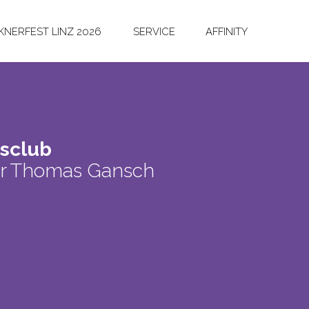
NERFEST LINZ 2026
SERVICE
AFFINITY
­club
er Thomas Gansch