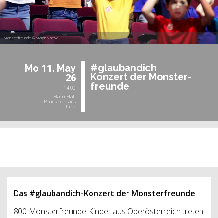
Monsterfreunde © Martin Votava
11.
#glau­ban­dich
Mo
May
26
Kon­zert der Mons­ter­
freun­de
14:00
Main Hall
Brucknerhaus
Linz
past event
Das #glaubandich-Konzert der Monsterfreunde
800 Monsterfreunde-Kinder aus Oberösterreich treten