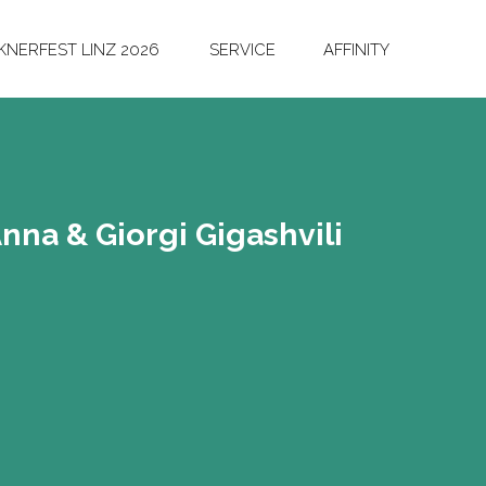
NERFEST LINZ 2026
SERVICE
AFFINITY
na & Gior­gi Gi­gash­vi­li