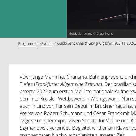
Guido Sant’Anna © Clara Evens
Guido Sant’Anna & Giorgi Gigashvili (03.11.2026,
Programme
Events
»Der junge Mann hat Charisma, Bühnenpräsenz und in 
Tiefe« (
Frankfurter Allgemeine Zeitung
). Der brasilian
erregte 2022 zum ersten Mal internationale Aufmerksam
den Fritz-Kreisler-Wettbewerb in Wien gewann. Nun st
auch in Linz vor: Für sein Debüt im Brucknerhaus hat
Werke von Robert Schumann und César Franck mit Ma
Tzigane
und der expressiven Sonate für Violine und K
Szymanowski verbindet. Begleitet wird er am Klavier vo
spannendsten Nachwuchspianisten unserer Zeit.