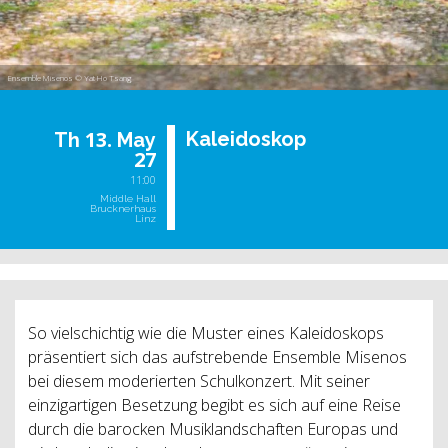
Ensemble Misenos © Yat Ho Tsang
13.
Ka­lei­do­skop
Th
May
27
11:00
Middle Hall
Brucknerhaus
Linz
So vielschichtig wie die Muster eines Kaleidoskops
präsentiert sich das aufstrebende Ensemble Misenos
bei diesem moderierten Schulkonzert. Mit seiner
einzigartigen Besetzung begibt es sich auf eine Reise
durch die barocken Musiklandschaften Europas und