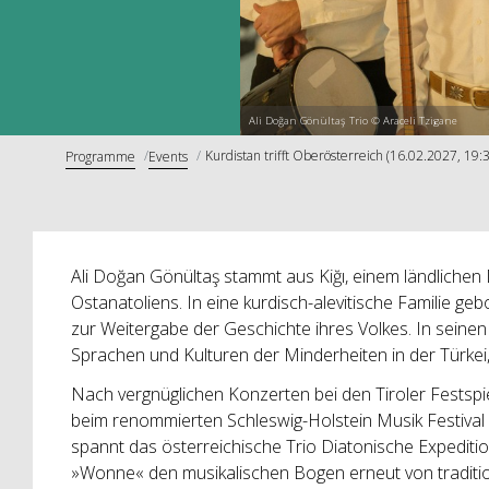
Ali Doğan Gönültaş Trio © Araceli Tzigane
Kurdistan trifft Oberösterreich (16.02.2027, 19:
Programme
Events
Ali Doğan Gönültaş stammt aus Kiğı, einem ländlichen 
Ostanatoliens. In eine kurdisch-alevitische Familie geb
zur Weitergabe der Geschichte ihres Volkes. In seinen
Sprachen und Kulturen der Minderheiten in der Türkei
Nach vergnüglichen Konzerten bei den Tiroler Festspie
beim renommierten Schleswig-Holstein Musik Festival 
spannt das österreichische Trio Diatonische Expedi
»Wonne« den musikalischen Bogen erneut von traditio