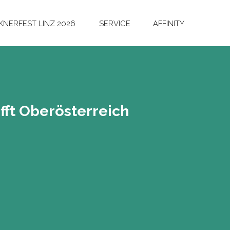
NERFEST LINZ 2026
SERVICE
AFFINITY
ifft Ober­ös­ter­reich