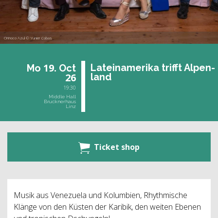
Orinoco Azul © Yunier Cobas
19.
La­tein­ame­ri­ka trifft Al­pen­
Mo
Oct
26
land
19:30
Middle Hall
Brucknerhaus
Linz
Ticket shop
Musik aus Venezuela und Kolumbien, Rhythmische
Klänge von den Küsten der Karibik, den weiten Ebenen