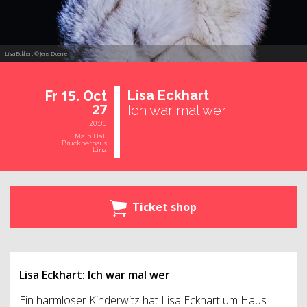
Lisa Eckhart © Jens Doerre
15.
Lisa Eck­hart
Fr
Oct
27
Ich war mal wer
20:00
Main Hall
Brucknerhaus
Linz
Ticket shop
Lisa Eckhart: Ich war mal wer
Ein harmloser Kinderwitz hat Lisa Eckhart um Haus