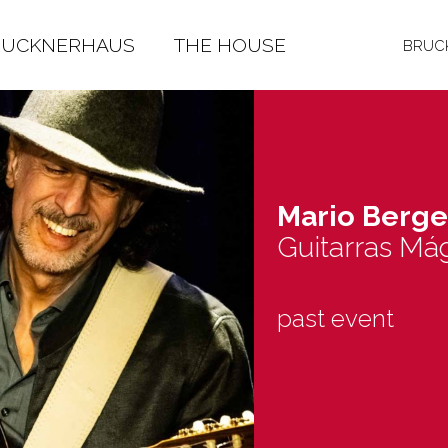
RUCKNERHAUS
THE HOUSE
BRUCK
Mario Ber­ge
Guitarras Má
past event