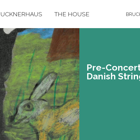
RUCKNERHAUS
THE HOUSE
BRUCK
Pre-Con­cert
Da­nish Strin