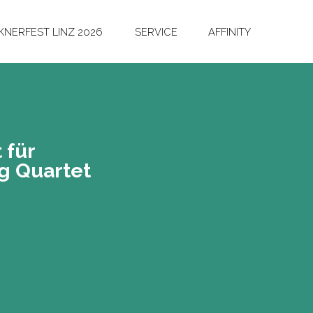
NERFEST LINZ 2026
SERVICE
AFFINITY
 für
g Quar­tet