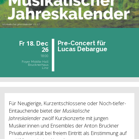
Musikalischer Jahreskalender 26-27
18.
Pre-Con­cert für
Fr
Dec
26
Lucas De­bar­gue
18:00
Foyer Middle Hall
Brucknerhaus
Linz
Für Neugierige, Kurzentschlossene oder Noch-tiefer-
Eintauchende bietet der
Musikalische
Jahreskalender
zwölf
Kurzkonzerte mit jungen
Musiker:innen und Ensembles der Anton Bruckner
Privatuniversität bei freiem Eintritt als Einstimmung auf