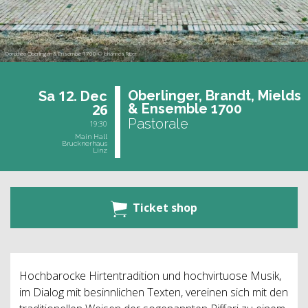
Dorothee Oberlinger & Ensemble 1700 © Johannes Ritter
12.
Ober­lin­ger, Brandt, Miel­ds
Sa
Dec
26
& En­sem­ble 1700
Pastorale
19:30
Main Hall
Brucknerhaus
Linz
Ticket shop
Hochbarocke Hirtentradition und hochvirtuose Musik,
im Dialog mit besinnlichen Texten, vereinen sich mit den