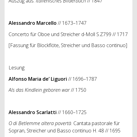
Auszug aus:
Italienisches Bilderbuch
//
1847
Alessandro Marcello
// 1673–1747
Concerto für Oboe und Streicher d-Moll S.Z799 // 1717
[Fassung für Blockflöte, Streicher und Basso continuo]
Lesung
Alfonso Maria de’ Liguori
// 1696–1787
Als das Kindlein geboren war
// 1750
Alessandro Scarlatti
// 1660–1725
O di Betlemme altera povertà
. Cantata pastorale für
Sopran, Streicher und Basso continuo H. 48 // 1695