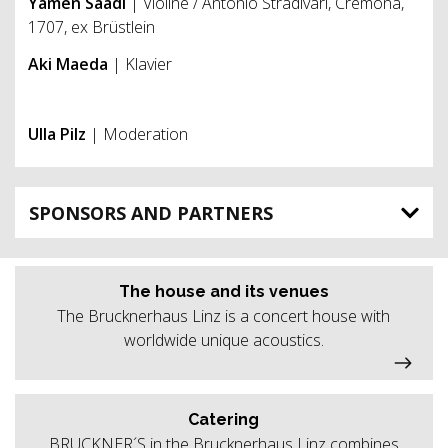
Yamen Saadi
| Violine / Antonio Stradivari, Cremona,
1707, ex Brüstlein
Aki Maeda
| Klavier
Ulla Pil
z
| Moderation
SPONSORS AND PARTNERS
The house and its venues
The Brucknerhaus Linz is a concert house with
worldwide unique acoustics.
Catering
BRUCKNER´S in the Brucknerhaus Linz combines