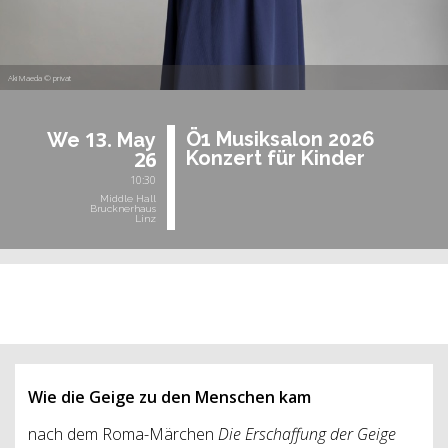
Aki Maeda © privat
13.
Ö1 Mu­sik­sa­lon 2026
We
May
26
Kon­zert für Kin­der
10:30
Middle Hall
Brucknerhaus
Linz
past event
Wie die Geige zu den Menschen kam
nach dem Roma-Märchen
Die Erschaffung der Geige