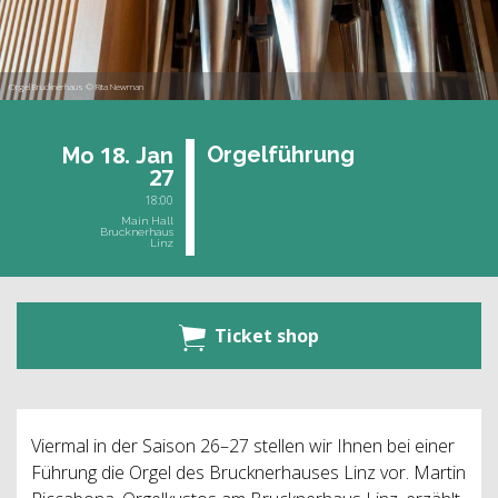
Orgel Brucknerhaus © Rita Newman
18.
Or­gel­füh­rung
Mo
Jan
27
18:00
Main Hall
Brucknerhaus
Linz
Ticket shop
Viermal in der Saison 26–27 stellen wir Ihnen bei einer
Führung die Orgel des Brucknerhauses Linz vor. Martin