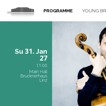
PROGRAMME
YOUNG B
31.
Su
Jan
27
11:00
Main Hall
Brucknerhaus
Linz