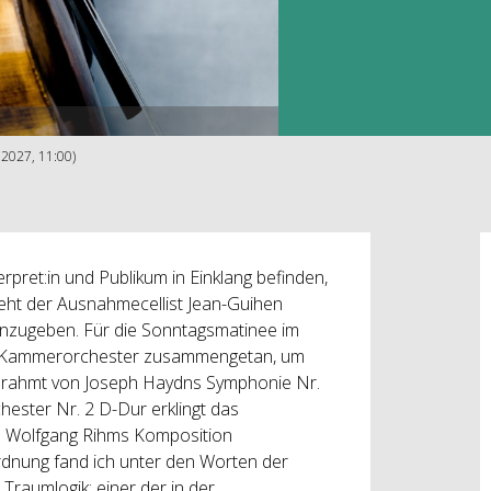
2027, 11:00)
rpret:in und Publikum in Einklang befinden,
geht der Ausnahmecellist Jean-Guihen
hinzugeben. Für die Sonntagsmatinee im
ter Kammerorchester zusammengetan, um
ngerahmt von Joseph Haydns Symphonie Nr.
hester Nr. 2 D-Dur erklingt das
nd Wolfgang Rihms Komposition
dnung fand ich unter den Worten der
 Traumlogik; einer der in der