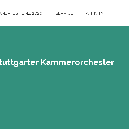
NERFEST LINZ 2026
SERVICE
AFFINITY
utt­gar­ter Kam­mer­or­ches­ter