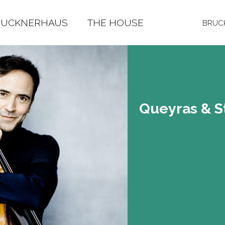
RUCKNERHAUS
THE HOUSE
BRUCK
Quey­ras & St