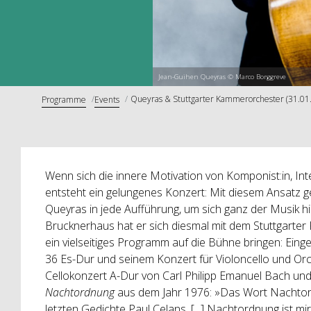
Jean-Guihen Queyras © Marco Borggreve
Queyras & Stuttgarter Kammerorchester (31.01.
Programme
Events
Wenn sich die innere Motivation von Komponist:in, Inte
entsteht ein gelungenes Konzert: Mit diesem Ansatz 
Queyras in jede Aufführung, um sich ganz der Musik 
Brucknerhaus hat er sich diesmal mit dem Stuttgar
ein vielseitiges Programm auf die Bühne bringen: Ei
36 Es-Dur und seinem Konzert für Violoncello und Orc
Cellokonzert A-Dur von Carl Philipp Emanuel Bach u
Nachtordnung
aus dem Jahr 1976: »Das Wort Nachtor
letzten Gedichte Paul Celans. [...] Nachtordnung ist mir