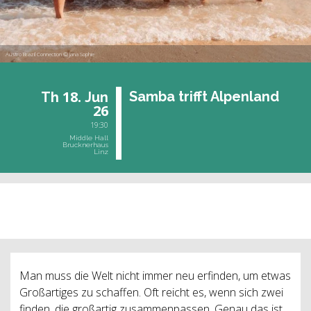
Austro Brazil Connection © Jana Sophie
18.
Samba trifft Al­pen­land
Th
Jun
26
19:30
Middle Hall
Brucknerhaus
Linz
past event
Man muss die Welt nicht immer neu erfinden, um etwas
Großartiges zu schaffen. Oft reicht es, wenn sich zwei
finden, die großartig zusammenpassen. Genau das ist