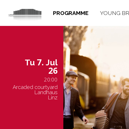
PROGRAMME
YOUNG B
7.
Tu
Jul
26
20:00
Arcaded courtyard
Landhaus
Linz