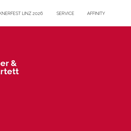
NERFEST LINZ 2026
SERVICE
AFFINITY
ger &
­tett