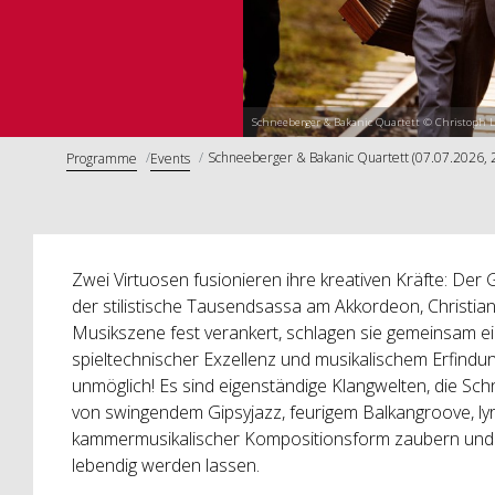
Schneeberger & Bakanic Quartett © Christoph 
Schneeberger & Bakanic Quartett (07.07.2026, 
Programme
Events
Zwei Virtuosen fusionieren ihre kreativen Kräfte: Der
der stilistische Tausendsassa am Akkordeon, Christian
Musikszene fest verankert, schlagen sie gemeinsam ei
spieltechnischer Exzellenz und musikalischem Erfindun
unmöglich! Es sind eigenständige Klangwelten, die S
von swingendem Gipsyjazz, feurigem Balkangroove, ly
kammermusikalischer Kompositionsform zaubern und d
lebendig werden lassen.