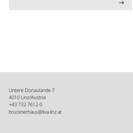
Untere Donaulände 7
4010 Linz/Austria
+43 732 7612-0
brucknerhaus@liva.linz.at