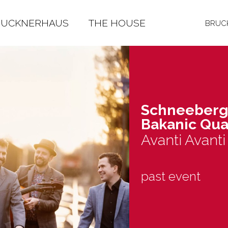
RUCKNERHAUS
THE HOUSE
BRUCK
Schnee­ber­
Baka­nic Quar
Avanti Avanti
past event