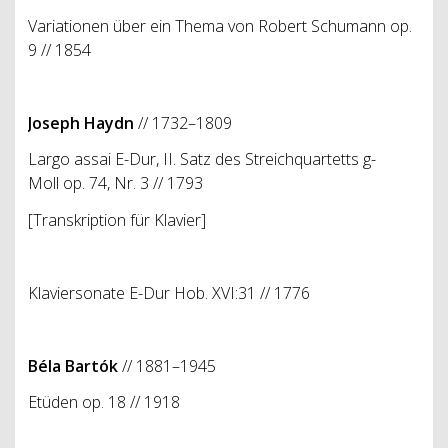
Variationen über ein Thema von Robert Schumann op.
9 // 1854
Joseph Haydn
// 1732–1809
Largo assai E-Dur, II. Satz des Streichquartetts g-
Moll op. 74, Nr. 3 // 1793
[Transkription für Klavier]
Klaviersonate E-Dur Hob. XVI:31 // 1776
Béla Bartók
// 1881–1945
Etüden op. 18 // 1918