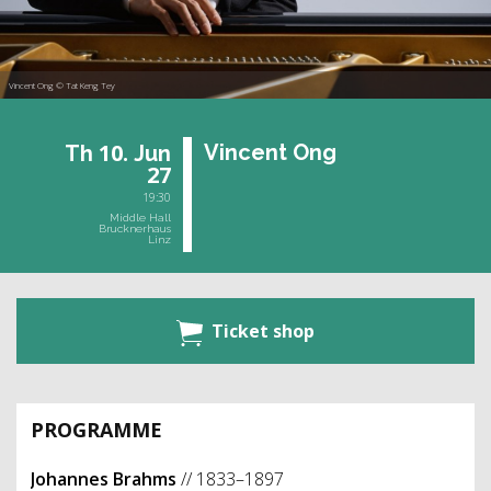
Vincent Ong © Tat Keng Tey
10.
Vin­cent Ong
Th
Jun
27
19:30
Middle Hall
Brucknerhaus
Linz
Ticket shop
PROGRAMME
Johannes Brahms
// 1833–1897