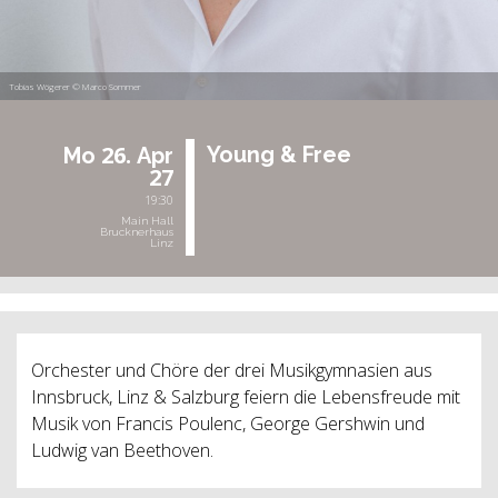
Tobias Wögerer © Marco Sommer
26.
Young & Free
Mo
Apr
27
19:30
Main Hall
Brucknerhaus
Linz
Orchester und Chöre der drei Musikgymnasien aus
Innsbruck, Linz & Salzburg feiern die Lebensfreude mit
Musik von Francis Poulenc, George Gershwin und
Ludwig van Beethoven.