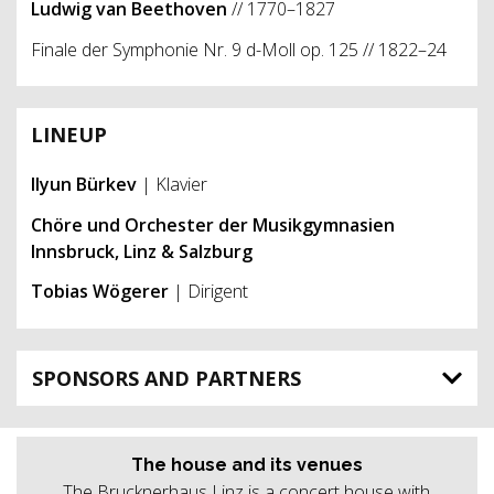
Ludwig van Beethoven
// 1770–1827
Finale der Symphonie Nr. 9 d-Moll op. 125 // 1822–24
LINEUP
Ilyun Bürkev
| Klavier
Chöre und Orchester der Musikgymnasien
Innsbruck, Linz & Salzburg
Tobias Wögerer
| Dirigent
SPONSORS AND PARTNERS
The house and its venues
The Brucknerhaus Linz is a concert house with