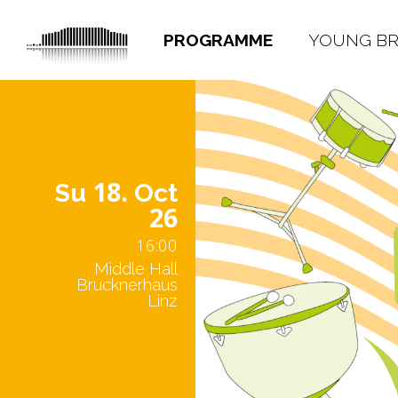
PROGRAMME
YOUNG B
18.
Su
Oct
26
16:00
Middle Hall
Brucknerhaus
Linz