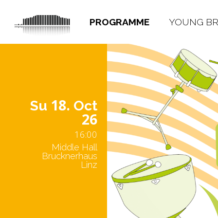
PROGRAMME
YOUNG B
18.
Su
Oct
26
16:00
Middle Hall
Brucknerhaus
Linz