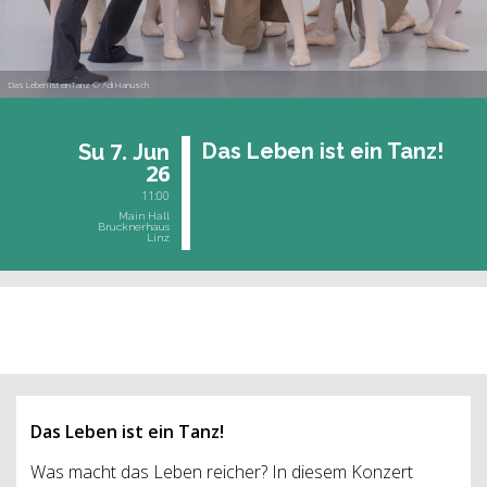
Das Leben ist einTanz © Adi Hanusch
7.
Das Leben ist ein Tanz!
Su
Jun
26
11:00
Main Hall
Brucknerhaus
Linz
past event
Das Leben ist ein Tanz!
Was macht das Leben reicher? In diesem Konzert