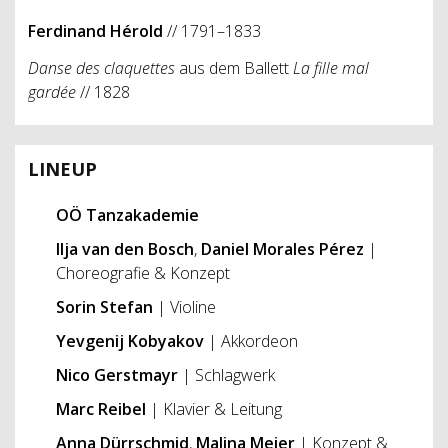
Ferdinand Hérold
// 1791–1833
Danse des claquettes
aus dem Ballett
La fille mal
gardée
// 1828
LINEUP
OÖ Tanzakademie
Ilja van den Bosch
,
Daniel Morales Pérez
|
Choreografie & Konzept
Sorin Stefan
| Violine
Yevgenij Kobyakov
| Akkordeon
Nico Gerstmayr
| Schlagwerk
Marc Reibel
| Klavier & Leitung
Anna Dürrschmid
,
Malina Meier
| Konzept &