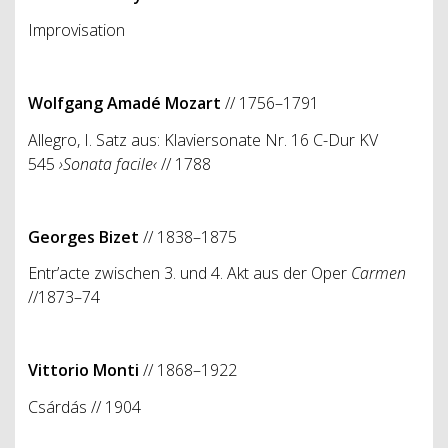
Improvisation
Wolfgang Amadé Mozart
// 1756–1791
Allegro, I. Satz aus: Klaviersonate Nr. 16 C-Dur KV
545
›Sonata facile‹
// 1788
Georges Bizet
// 1838–1875
Entr’acte zwischen 3. und 4. Akt aus der Oper
Carmen
//1873–74
Vittorio Monti
// 1868–1922
Csárdás // 1904