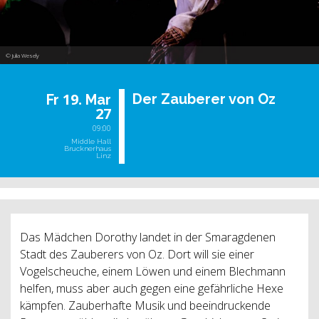
© Julia Wesely
19.
Der Zau­be­rer von Oz
Fr
Mar
27
09:00
Middle Hall
Brucknerhaus
Linz
Das Mädchen Dorothy landet in der Smaragdenen
Stadt des Zauberers von Oz. Dort will sie einer
Vogelscheuche, einem Löwen und einem Blechmann
helfen, muss aber auch gegen eine gefährliche Hexe
kämpfen. Zauberhafte Musik und beeindruckende