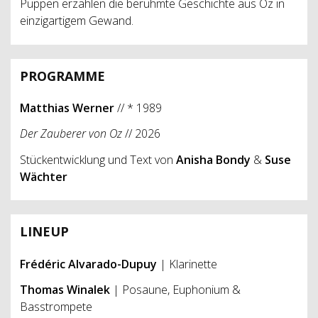
Puppen erzählen die berühmte Geschichte aus Oz in
einzigartigem Gewand.
PROGRAMME
Matthias Werner
// * 1989
Der Zauberer von Oz
// 2026
Stückentwicklung und Text von
Anisha Bondy
&
Suse
Wächter
LINEUP
Frédéric Alvarado-Dupuy
| Klarinette
Thomas Winalek
| Posaune, Euphonium &
Basstrompete