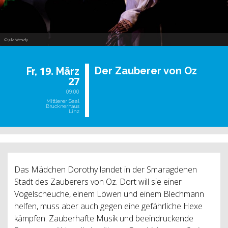
© Julia Wesely
19.
Der Zau­be­rer von Oz
Fr,
März
27
09:00
Mittlerer Saal
Brucknerhaus
Linz
Das Mädchen Dorothy landet in der Smaragdenen
Stadt des Zauberers von Oz. Dort will sie einer
Vogelscheuche, einem Löwen und einem Blechmann
helfen, muss aber auch gegen eine gefährliche Hexe
kämpfen. Zauberhafte Musik und beeindruckende