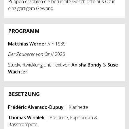
Puppen erzählen die berühmte Geschichte aus Oz in
einzigartigem Gewand.
PROGRAMM
Matthias Werner
// * 1989
Der Zauberer von Oz
// 2026
Stückentwicklung und Text von
Anisha Bondy
&
Suse
Wächter
BESETZUNG
Frédéric Alvarado-Dupuy
| Klarinette
Thomas Winalek
| Posaune, Euphonium &
Basstrompete