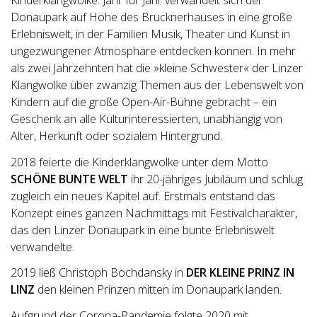
Kinderklangwolke. Jahr für Jahr verwandelt sich der
Donaupark auf Höhe des Brucknerhauses in eine große
Erlebniswelt, in der Familien Musik, Theater und Kunst in
ungezwungener Atmosphäre entdecken können. In mehr
als zwei Jahrzehnten hat die »kleine Schwester« der Linzer
Klangwolke über zwanzig Themen aus der Lebenswelt von
Kindern auf die große Open-Air-Bühne gebracht – ein
Geschenk an alle Kulturinteressierten, unabhängig von
Alter, Herkunft oder sozialem Hintergrund.
2018 feierte die Kinderklangwolke unter dem Motto
SCHÖNE BUNTE WELT
ihr 20-jähriges Jubiläum und schlug
zugleich ein neues Kapitel auf. Erstmals entstand das
Konzept eines ganzen Nachmittags mit Festivalcharakter,
das den Linzer Donaupark in eine bunte Erlebniswelt
verwandelte.
2019 ließ Christoph Bochdansky in
DER KLEINE PRINZ IN
LINZ
den kleinen Prinzen mitten im Donaupark landen.
Aufgrund der Corona-Pandemie folgte 2020 mit