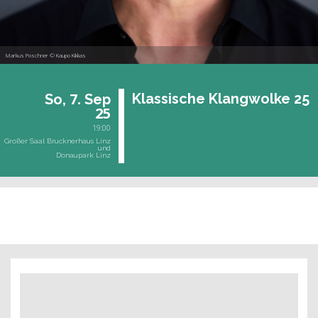
Markus Poschner © Kaupo Kikkas
7.
Klas­si­sche Klang­wol­ke 25
So,
Sep
25
19:00
Großer Saal Brucknerhaus Linz
und
Donaupark Linz
vergangene Veranstaltung