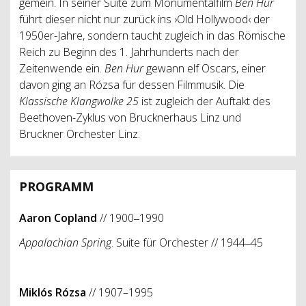
gemein. In seiner Suite zum Monumentalfilm
Ben Hur
führt dieser nicht nur zurück ins ›Old Hollywood‹ der
1950er-Jahre, sondern taucht zugleich in das Römische
Reich zu Beginn des 1. Jahrhunderts nach der
Zeitenwende ein.
Ben Hur
gewann elf Oscars, einer
davon ging an Rózsa für dessen Filmmusik. Die
Klassische Klangwolke 25
ist zugleich der Auftakt des
Beethoven-Zyklus von Brucknerhaus Linz und
Bruckner Orchester Linz.
PROGRAMM
Aaron Copland
// 1900‒1990
Appalachian Spring
. Suite für Orchester // 1944‒45
Miklós Rózsa
// 1907–1995