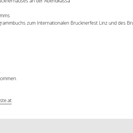
rucknerhauses an der Abendkassa
ramms
ammbuchs zum Internationalen Brucknerfest Linz und des Bruc
.
llkommen.
ste.at
.