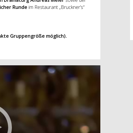
ch Dramaturg Andreas Meier
sowie der
licher Runde
im Restaurant „Bruckner’s“
nkte Gruppengröße möglich).