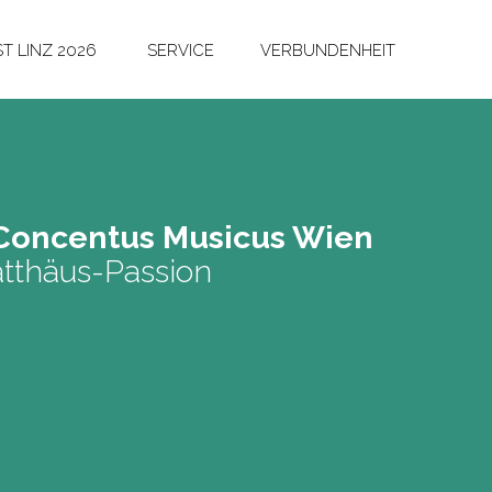
T LINZ 2026
SERVICE
VERBUNDENHEIT
Con­cen­tus Mu­si­cus Wien
tthäus-Passion