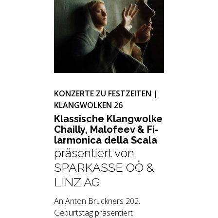
KONZERTE ZU FESTZEITEN |
KLANGWOLKEN 26
Klas­si­sche Klang­wol­ke
Chail­ly, Mal­o­feev & Fi­
lar­mo­ni­ca della Scala
präsentiert von
SPARKASSE OÖ &
LINZ AG
An Anton Bruckners 202.
Geburtstag präsentiert