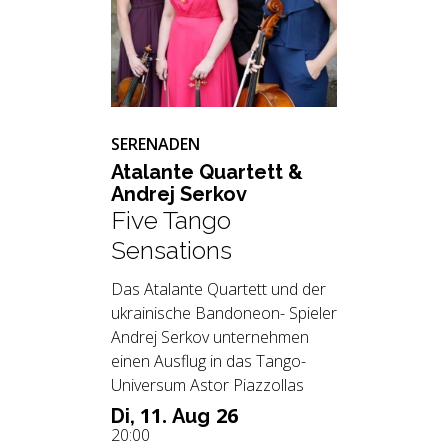
SERENADEN
Ata­lan­te Quar­tett &
An­drej Ser­kov
Five Tango
Sensations
Das Atalante Quartett und der
ukrainische Bandoneon- Spieler
Andrej Serkov unternehmen
einen Ausflug in das Tango-
Universum Astor Piazzollas
11.
26
Di,
Aug
20:00