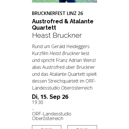
BRUCKNERFEST LINZ 26
Aus­tro­fred & Ata­lan­te
Quar­tett
Heast Bruckner
Rund um Gerald Heideggers
Kurzfilm
Heast Bruckner
liest
und spricht Franz Adrian Wenzl
alias Austrofred über Bruckner
und das Atalante Quartett spielt
dessen Streichquartett im ORF-
Landesstudio Oberösterreich.
15.
26
Di,
Sep
19:30
-
ORF-Landesstudio
Oberösterreich