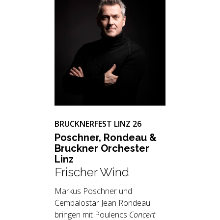
BRUCKNERFEST LINZ 26
Po­sch­ner, Ron­deau &
Bruck­ner Or­ches­ter
Linz
Frischer Wind
Markus Poschner und
Cembalostar Jean Rondeau
bringen mit Poulencs
Concert