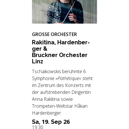
GROSSE ORCHESTER
Ra­ki­ti­na, Har­den­ber­
ger &
Bruck­ner Or­ches­ter
Linz
Tschaikowskis berühmte 6.
Symphonie
»Pathétique«
steht
im Zentrum des Konzerts mit
der aufstrebenden Dirigentin
Anna Rakitina sowie
Trompeten-Weltstar Håkan
Hardenberger.
19.
26
Sa,
Sep
19:30