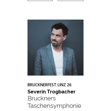
BRUCKNERFEST LINZ 26
Se­ve­rin Trog­ba­cher
Bruckners
Taschensymphonie