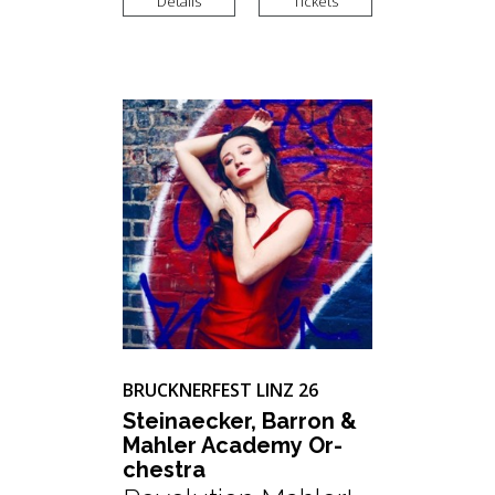
Details
Tickets
BRUCKNERFEST LINZ 26
Stein­aecker, Bar­ron &
Mah­ler Aca­de­my Or­
ches­tra