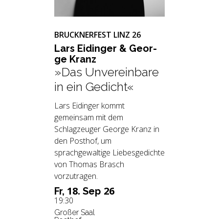
BRUCKNERFEST LINZ 26
Lars Ei­din­ger & Ge­or­
ge Kranz
»Das Unvereinbare
in ein Gedicht«
Lars Eidinger kommt
gemeinsam mit dem
Schlagzeuger George Kranz in
den Posthof, um
sprachgewaltige Liebesgedichte
von Thomas Brasch
vorzutragen.
18.
26
Fr,
Sep
19:30
Großer Saal