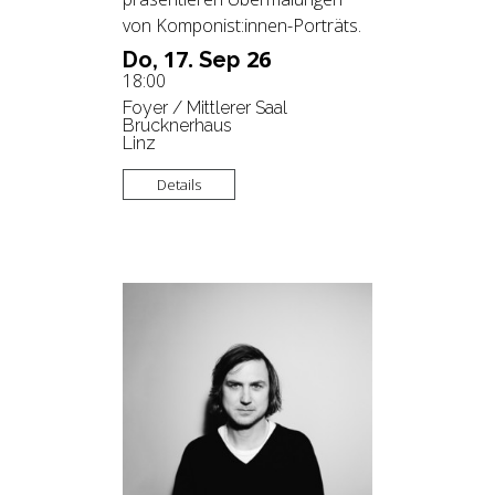
von Komponist:innen-Porträts.
17.
26
Do,
Sep
18:00
Foyer / Mittlerer Saal
Brucknerhaus
Linz
Details