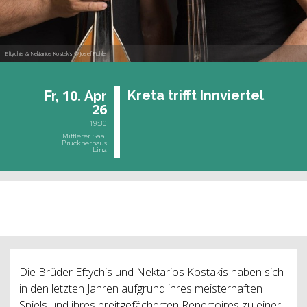
Eftychis & Nektarios Kostakis © Josef Pichler
10.
Kreta trifft Inn­vier­tel
Fr,
Apr
26
19:30
Mittlerer Saal
Brucknerhaus
Linz
vergangene Veranstaltung
Die Brüder Eftychis und Nektarios Kostakis haben sich
in den letzten Jahren aufgrund ihres meisterhaften
Spiels und ihres breitgefächerten Repertoires zu einer