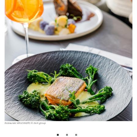
Restaurant BRUCKNER´S © DoN group