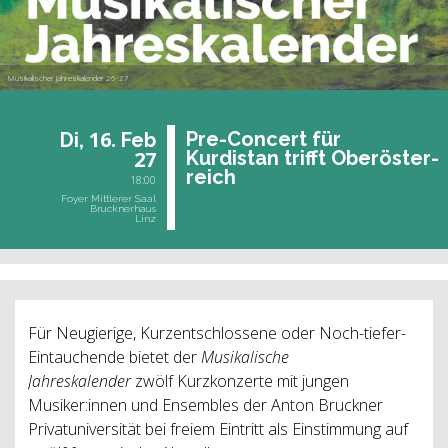
Musikalischer Jahreskalender 26-27
16.
Pre-Con­cert für
Di,
Feb
27
Kur­di­stan trifft Ober­ös­ter­
reich
18:00
Foyer Mittlerer Saal
Brucknerhaus
Linz
Für Neugierige, Kurzentschlossene oder Noch-tiefer-
Eintauchende bietet der
Musikalische
Jahreskalender
zwölf
Kurzkonzerte mit jungen
Musiker:innen und Ensembles der Anton Bruckner
Privatuniversität bei freiem Eintritt als Einstimmung auf