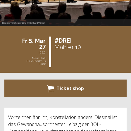
Bruckner Orchester Linz © Reinhard Winkler
5.
#DREI
Fr
Mar
27
Mahler 10
19:30
Main Hall
Brucknerhaus
Linz
Ticket shop
Vorzeichen ähnlich, Konstellation anders: Diesmal ist
das Gewandhausorchester Leipzig der BOL-