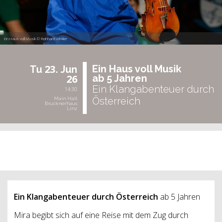
Ein Haus voll Musik © Reinhard Winkler
23.
Ein Haus voll Musik
Tu
Jun
26
ab 5 Jah­ren
Ein Klangabenteuer durch
14:30
Österreich
Main Hall
Brucknerhaus
Linz
past event
Ein Klangabenteuer durch Österreich
ab 5 Jahren
Mira begibt sich auf eine Reise mit dem Zug durch