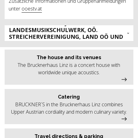
Zusätzliche Informationen und Gruppenanmeldungen
unter
ooestv.at
KOOPERATIONSPROJEKT VON OÖ.
LANDESMUSIKSCHULWERK, OÖ.
STREICHERVEREINIGUNG, LAND OÖ UND
BRUCKNERHAUS LINZ
The house and its venues
The Brucknerhaus Linz is a concert house with
worldwide unique acoustics.
Catering
BRUCKNER´S in the Brucknerhaus Linz combines
Upper Austrian cordiality and modern culinary variety.
Travel directions & parking