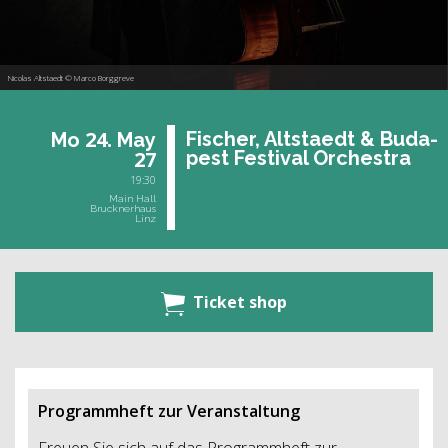
Nicolas Altstaedt © Marco Borggreve
24.
Fi­scher, Alt­sta­edt & Bu­da­
Mo
May
27
pest Fes­ti­val Or­ches­tra
19:30
Main Hall
Brucknerhaus
Linz
Ticket shop
Programmheft zur Veranstaltung
Freuen Sie sich auf das Programmheft zur