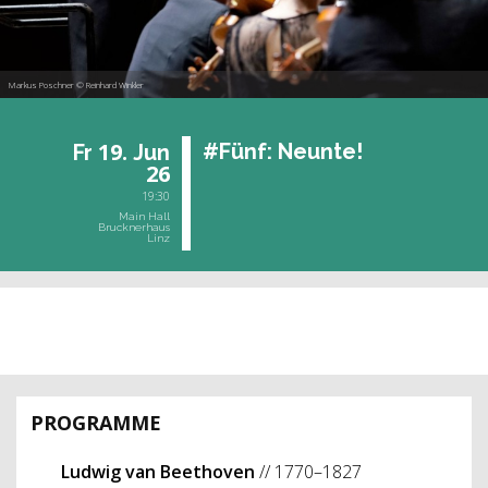
Markus Poschner © Reinhard Winkler
19.
#Fünf: Neun­te!
Fr
Jun
26
19:30
Main Hall
Brucknerhaus
Linz
past event
PROGRAMME
Ludwig van Beethoven
// 1770–1827