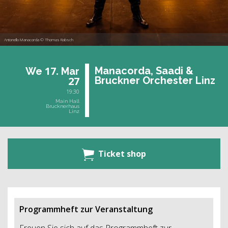
Antonello Manacorda © Thomas Rabsch
17.
Ma­na­cor­da, Saadi &
We
Mar
27
Bruck­ner Or­ches­ter Linz
19:30
Main Hall
Brucknerhaus
Linz
Ticket shop
Programmheft zur Veranstaltung
Freuen Sie sich auf das Programmheft zur